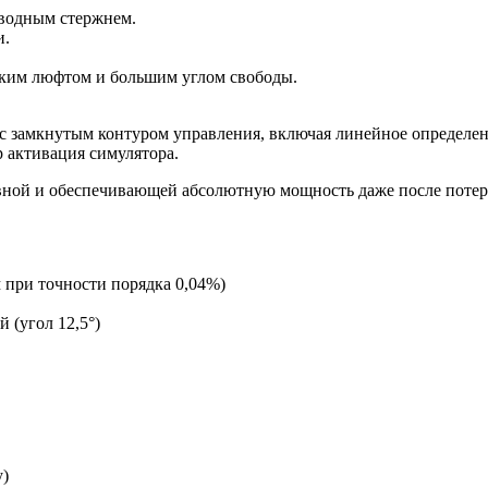
водным стержнем.
и.
зким люфтом и большим углом свободы.
 с замкнутым контуром управления, включая линейное определ
р активация симулятора.
ивной и обеспечивающей абсолютную мощность даже после потер
 при точности порядка 0,04%)
 (угол 12,5°)
у)