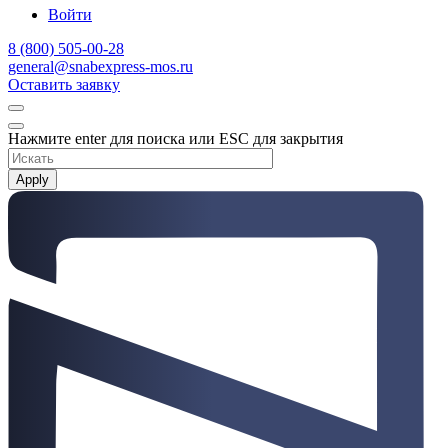
Войти
8 (800) 505-00-28
general@snabexpress-mos.ru
Оставить заявку
Нажмите enter для поиска или ESC для закрытия
Apply