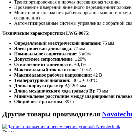
Транспортировочная и прочая передвижная техника
Проведение измерений линейного перемещения/положения
Мониторинг положения рабочих органов машин и прочих
соединении)
Автоматизированные системы управления с обратной св
Технические характеристики LWG-0075
:
Определяемый электрический диапазон
: 75 мм
Электрическая длина хода
: 77 мм
Номинальное сопротивление
: 3 кОм
Допустимое сопротивление
: ±20%
Отклонение от линейности
: ±0,1%
Максимальный ток на штоке
: 10 мА
Максимальное рабочее напряжение
: 42 В
Температурный диапазон
: -30... +100°C
Длина корпуса (размер А)
: 201 мм
Длина механического хода (размер B)
: 79 мм
Минимальное расстояние между шарнирными головка
Общий вес с разъемом
: 397 г
Другие товары производителя
Novotech
Бренд: