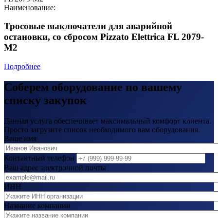
Наименование:
Тросовые выключатели для аварийной
остановки, со сбросом Pizzato Elettrica FL 2079-
M2
Подробнее
Соберем оборудование по вашему
списку закупок
Данная услуга обеспечивает максимальный комфорт клиента.
Просто загрузите список необходимого вам оборудования.
Ваше имя
Контактный телефон
Ваш адрес электронной почты
ИНН
Название компании