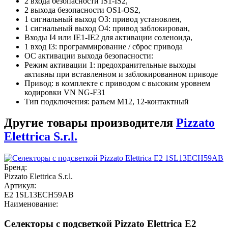
2 входа безопасности IS1-IS2,
2 выхода безопасности OS1-OS2,
1 сигнальный выход O3: привод установлен,
1 сигнальный выход O4: привод заблокирован,
Входы I4 или IE1-IE2 для активации соленоида,
1 вход I3: программирование / сброс привода
ОС активации выхода безопасности:
Режим активации 1: предохранительные выходы
активны при вставленном и заблокированном приводе
Привод: в комплекте с приводом с высоким уровнем
кодировки VN NG-F31
Тип подключения: разъем M12, 12-контактный
Другие товары производителя
Pizzato
Elettrica S.r.l.
Бренд:
Pizzato Elettrica S.r.l.
Артикул:
E2 1SL13ECH59AB
Наименование:
Селекторы с подсветкой Pizzato Elettrica E2