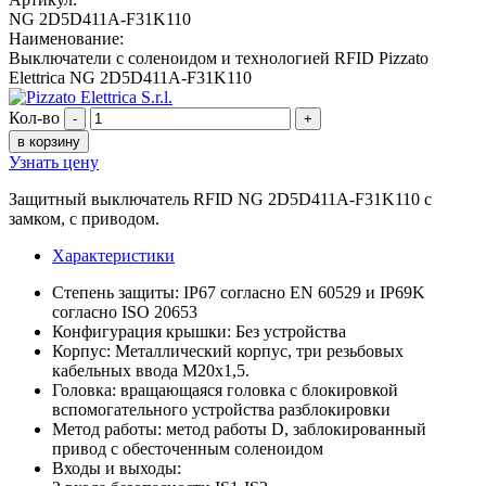
NG 2D5D411A-F31K110
Наименование:
Выключатели с соленоидом и технологией RFID Pizzato
Elettrica NG 2D5D411A-F31K110
Кол-во
-
+
в корзину
Узнать цену
Защитный выключатель RFID NG 2D5D411A-F31K110 с
замком, с приводом.
Характеристики
Степень защиты: IP67 согласно EN 60529 и IP69K
согласно ISO 20653
Конфигурация крышки: Без устройства
Корпус: Металлический корпус, три резьбовых
кабельных ввода M20x1,5.
Головка: вращающаяся головка с блокировкой
вспомогательного устройства разблокировки
Метод работы: метод работы D, заблокированный
привод с обесточенным соленоидом
Входы и выходы: