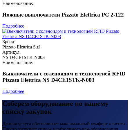
Наименование:
Ножные выключатели Pizzato Elettrica PC 2-122
Подробнее
Бренд:
Pizzato Elettrica S.r.l.
Артикул:
NS D4CE1STK-N003
Наименование:
Выключатели с соленоидом и технологией RFID
Pizzato Elettrica NS D4CE1STK-N003
Подробнее
Соберем оборудование по вашему
списку закупок
Данная услуга обеспечивает максимальный комфорт клиента.
Просто загрузите список необходимого вам оборудования.