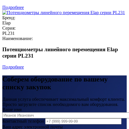
Подробнее
Бренд:
Elap
Серия:
PL231
Наименование:
Потенциометры линейного перемещения Elap
серии PL231
Подробнее
Соберем оборудование по вашему
списку закупок
Данная услуга обеспечивает максимальный комфорт клиента.
Просто загрузите список необходимого вам оборудования.
Ваше имя
Контактный телефон
Ваш адрес электронной почты