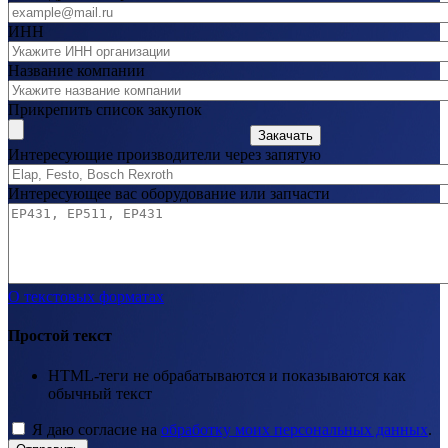
ИНН
Название компании
Прикрепить список закупок
Закачать
Интересующие производители через запятую
Интересующее вас оборудование или запчасти
О текстовых форматах
Простой текст
HTML-теги не обрабатываются и показываются как
обычный текст
Я даю согласие на
обработку моих персональных данных
.