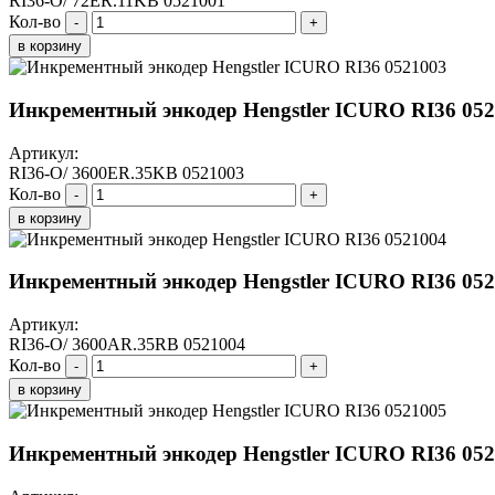
RI36-O/ 72ER.11KB 0521001
Кол-во
-
+
в корзину
Инкрементный энкодер Hengstler ICURO RI36 05
Артикул:
RI36-O/ 3600ER.35KB 0521003
Кол-во
-
+
в корзину
Инкрементный энкодер Hengstler ICURO RI36 05
Артикул:
RI36-O/ 3600AR.35RB 0521004
Кол-во
-
+
в корзину
Инкрементный энкодер Hengstler ICURO RI36 05