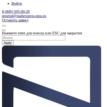
Войти
8 (800) 505-00-28
general@snabexpress-mos.ru
Оставить заявку
Нажмите enter для поиска или ESC для закрытия
Apply