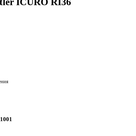
tler ICURO RI36
ения
21001