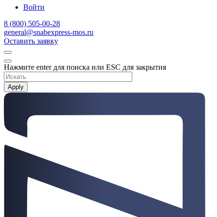
Войти
8 (800) 505-00-28
general@snabexpress-mos.ru
Оставить заявку
Нажмите enter для поиска или ESC для закрытия
Apply