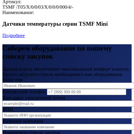
Артикул:
TSMF /T05/X/0/0/03/X/0/0/0/000/4/-
Наименование:
Датчики температуры серии TSMF Mini
Подробнее
Соберем оборудование по вашему
списку закупок
Данная услуга обеспечивает максимальный комфорт клиента.
Просто загрузите список необходимого вам оборудования.
Ваше имя
Контактный телефон
Ваш адрес электронной почты
ИНН
Название компании
Прикрепить список закупок