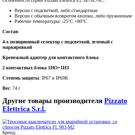
Особенности серии Pizzato Elettrica E2 SE-SL-SC:
Версии с подсветкой, либо стандартные
Версии с обычным возвратом кнопки, либо пружинным
Рабочие температуры: -25°С +80°С
Состав
:
4-х позиционный селектор с подсветкой,
з
еленый
с
маркировкой
Крепежный адаптер для контактного блока
2 контактных блока 1НО+1НЗ
Степень защиты
: IP67 и IP69K
Вес
: 74 г
Другие товары производителя
Pizzato
Elettrica S.r.l.
Бренд: