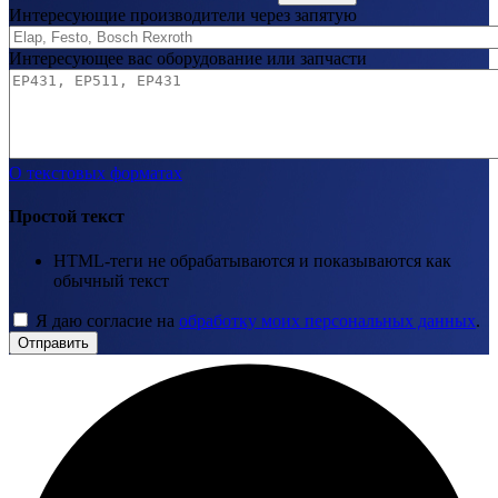
Интересующие производители через запятую
Интересующее вас оборудование или запчасти
О текстовых форматах
Простой текст
HTML-теги не обрабатываются и показываются как
обычный текст
Я даю согласие на
обработку моих персональных данных
.
Отправить