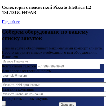
Селекторы с подсветкой Pizzato Elettrica E2
1SL13GCH49AB
Подробнее
Соберем оборудование по вашему
списку закупок
Данная услуга обеспечивает максимальный комфорт клиента.
Просто загрузите список необходимого вам оборудования.
Ваше имя
Контактный телефон
Ваш адрес электронной почты
ИНН
Название компании
Прикрепить список закупок
Закачать