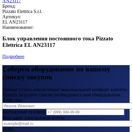
Бренд:
Pizzato Elettrica S.r.l.
Артикул:
EL AN23117
Наименование:
Блок управления постоянного тока Pizzato
Elettrica EL AN23117
Подробнее
Соберем оборудование по вашему
списку закупок
Данная услуга обеспечивает максимальный комфорт клиента.
Просто загрузите список необходимого вам оборудования.
Ваше имя
Контактный телефон
Ваш адрес электронной почты
ИНН