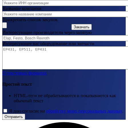
Название компании
Прикрепить список закупок
Закачать
Интересующие производители через запятую
Интересующее вас оборудование или запчасти
О текстовых форматах
Простой текст
HTML-теги не обрабатываются и показываются как
обычный текст
Я даю согласие на
обработку моих персональных данных
.
Отправить