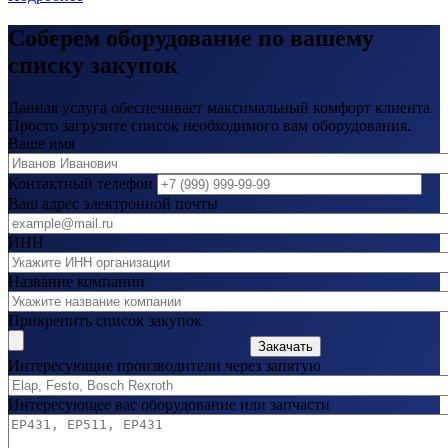
Соберем оборудование по вашему
списку закупок
Данная услуга обеспечивает максимальный комфорт клиента.
Просто загрузите список необходимого вам оборудования.
Ваше имя
Контактный телефон
Ваш адрес электронной почты
ИНН
Название компании
Прикрепить список закупок
Закачать
Интересующие производители через запятую
Интересующее вас оборудование или запчасти