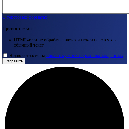
О текстовых форматах
Простой текст
HTML-теги не обрабатываются и показываются как
обычный текст
Я даю согласие на
обработку моих персональных данных
.
Отправить