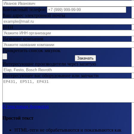
Контактный телефон
Ваш адрес электронной почты
ИНН
Название компании
Прикрепить список закупок
Закачать
Интересующие производители через запятую
Интересующее вас оборудование или запчасти
О текстовых форматах
Простой текст
HTML-теги не обрабатываются и показываются как