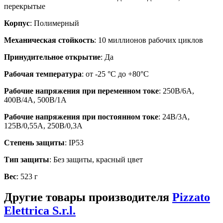
перекрытые
Корпус
: Полимерный
Механическая стойкость
: 10 миллионов рабочих циклов
Принудительное открытие
: Да
Рабочая температура
: от -25 °C до +80°C
Рабочие напряжения при переменном токе
: 250В/6А,
400В/4А, 500В/1А
Рабочие напряжения при постоянном токе
: 24В/3А,
125В/0,55А, 250В/0,3А
Степень защиты
: IP53
Тип защиты
: Без защиты, красный цвет
Вес
: 523 г
Другие товары производителя
Pizzato
Elettrica S.r.l.