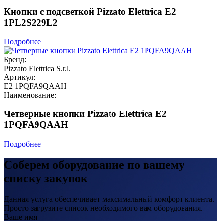
Кнопки с подсветкой Pizzato Elettrica E2
1PL2S229L2
Подробнее
Бренд:
Pizzato Elettrica S.r.l.
Артикул:
E2 1PQFA9QAAH
Наименование:
Четверные кнопки Pizzato Elettrica E2
1PQFA9QAAH
Подробнее
Соберем оборудование по вашему
списку закупок
Данная услуга обеспечивает максимальный комфорт клиента.
Просто загрузите список необходимого вам оборудования.
Ваше имя