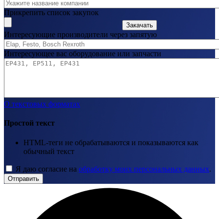
Прикрепить список закупок
Закачать
Интересующие производители через запятую
Интересующее вас оборудование или запчасти
О текстовых форматах
Простой текст
HTML-теги не обрабатываются и показываются как
обычный текст
Я даю согласие на
обработку моих персональных данных
.
Отправить