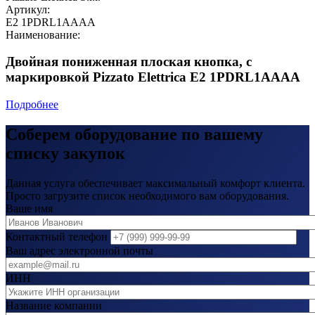
Артикул:
E2 1PDRL1AAAA
Наименование:
Двойная пониженная плоская кнопка, c
маркировкой Pizzato Elettrica E2 1PDRL1AAAA
Подробнее
Соберем оборудование по вашему
списку закупок
Данная услуга обеспечивает максимальный комфорт клиента.
Просто загрузите список необходимого вам оборудования.
Ваше имя
Контактный телефон
Ваш адрес электронной почты
ИНН
Название компании