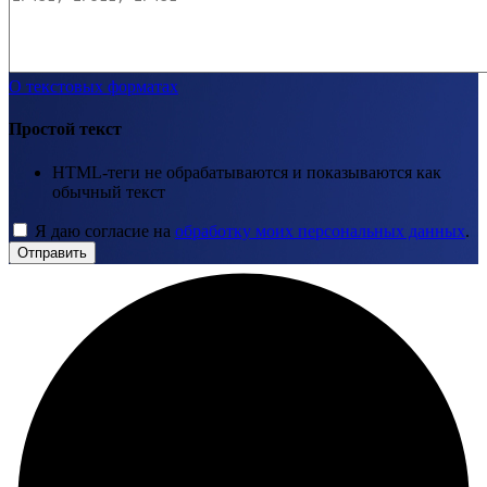
О текстовых форматах
Простой текст
HTML-теги не обрабатываются и показываются как
обычный текст
Я даю согласие на
обработку моих персональных данных
.
Отправить