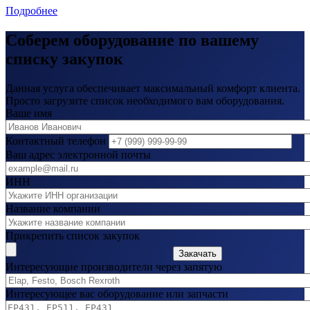
Подробнее
Соберем оборудование по вашему
списку закупок
Данная услуга обеспечивает максимальный комфорт клиента.
Просто загрузите список необходимого вам оборудования.
Ваше имя
Контактный телефон
Ваш адрес электронной почты
ИНН
Название компании
Прикрепить список закупок
Закачать
Интересующие производители через запятую
Интересующее вас оборудование или запчасти