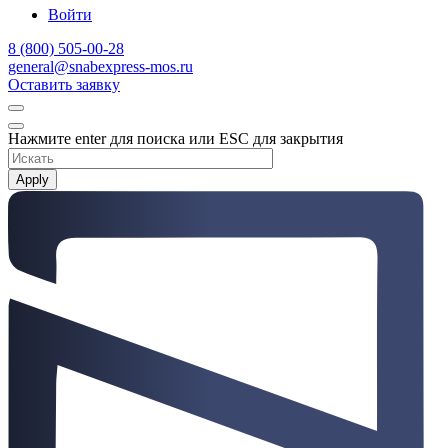
Войти
8 (800) 505-00-28
general@snabexpress-mos.ru
Оставить заявку
Нажмите enter для поиска или ESC для закрытия
Apply