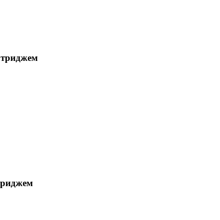
ртриджем
триджем