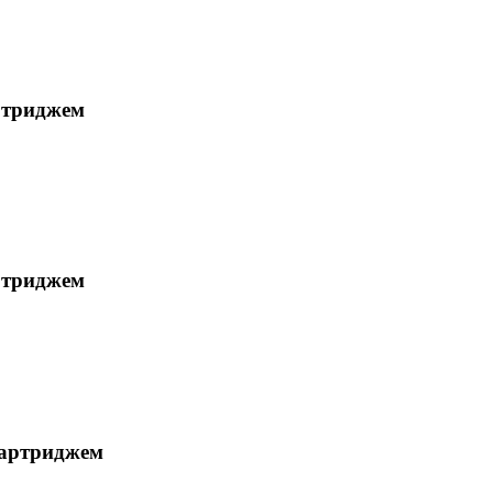
ртриджем
ртриджем
картриджем