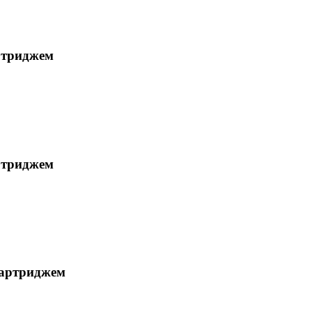
ртриджем
ртриджем
картриджем