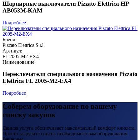
Шарнирные выключатели Pizzato Elettrica HP
AB053M-KAM
Подробнее
Бренд:
Pizzato Elettrica S.r.l.
Артикул:
FL 2005-M2-EX4
Наименование:
Переключатели специального назначения Pizzato
Elettrica FL 2005-M2-EX4
Подробнее
Соберем оборудование по вашему
списку закупок
Данная услуга обеспечивает максимальный комфорт клиента.
Просто загрузите список необходимого вам оборудования.
Ваше имя