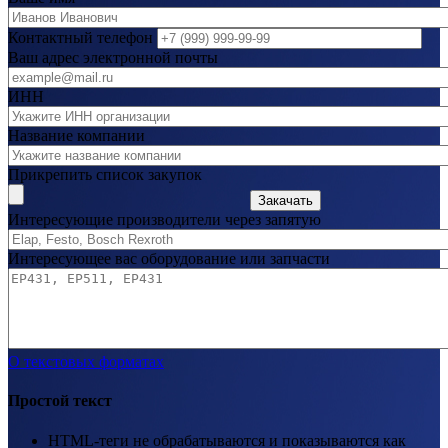
Контактный телефон
Ваш адрес электронной почты
ИНН
Название компании
Прикрепить список закупок
Закачать
Интересующие производители через запятую
Интересующее вас оборудование или запчасти
О текстовых форматах
Простой текст
HTML-теги не обрабатываются и показываются как