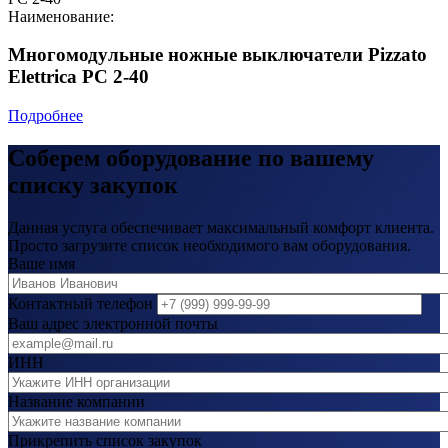
Наименование:
Многомодульные ножные выключатели Pizzato
Elettrica PC 2-40
Подробнее
Соберем оборудование по вашему
списку закупок
Данная услуга обеспечивает максимальный комфорт клиента.
Просто загрузите список необходимого вам оборудования.
Ваше имя
Контактный телефон
Ваш адрес электронной почты
ИНН
Название компании
Прикрепить список закупок