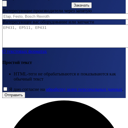
Закачать
Интересующие производители через запятую
Интересующее вас оборудование или запчасти
О текстовых форматах
Простой текст
HTML-теги не обрабатываются и показываются как
обычный текст
Я даю согласие на
обработку моих персональных данных
.
Отправить