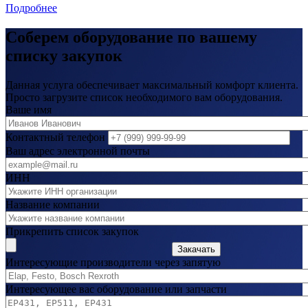
Подробнее
Соберем оборудование по вашему
списку закупок
Данная услуга обеспечивает максимальный комфорт клиента.
Просто загрузите список необходимого вам оборудования.
Ваше имя
Контактный телефон
Ваш адрес электронной почты
ИНН
Название компании
Прикрепить список закупок
Закачать
Интересующие производители через запятую
Интересующее вас оборудование или запчасти