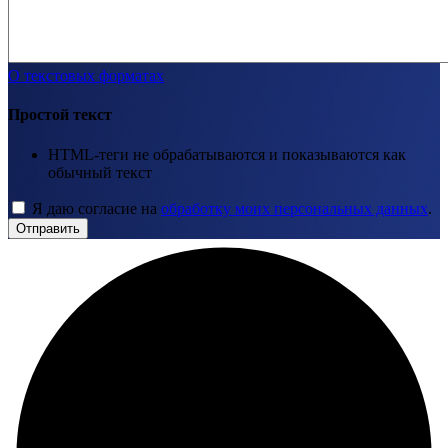
О текстовых форматах
Простой текст
HTML-теги не обрабатываются и показываются как
обычный текст
Я даю согласие на
обработку моих персональных данных
.
Отправить