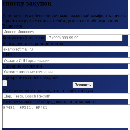
списку закупок
Данная услуга обеспечивает максимальный комфорт клиента.
Просто загрузите список необходимого вам оборудования.
Ваше имя
Контактный телефон
Ваш адрес электронной почты
ИНН
Название компании
Прикрепить список закупок
Закачать
Интересующие производители через запятую
Интересующее вас оборудование или запчасти