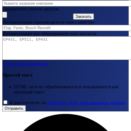
Прикрепить список закупок
Закачать
Интересующие производители через запятую
Интересующее вас оборудование или запчасти
О текстовых форматах
Простой текст
HTML-теги не обрабатываются и показываются как
обычный текст
Я даю согласие на
обработку моих персональных данных
.
Отправить