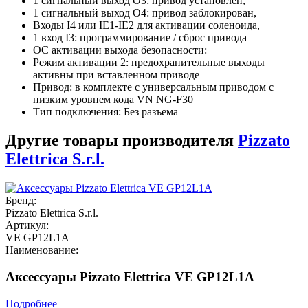
1 сигнальный выход O3: привод установлен,
1 сигнальный выход O4: привод заблокирован,
Входы I4 или IE1-IE2 для активации соленоида,
1 вход I3: программирование / сброс привода
ОС активации выхода безопасности:
Режим активации 2: предохранительные выходы
активны при вставленном приводе
Привод: в комплекте с универсальным приводом с
низким уровнем кода VN NG-F30
Тип подключения: Без разъема
Другие товары производителя
Pizzato
Elettrica S.r.l.
Бренд:
Pizzato Elettrica S.r.l.
Артикул:
VE GP12L1A
Наименование:
Аксессуары Pizzato Elettrica VE GP12L1A
Подробнее