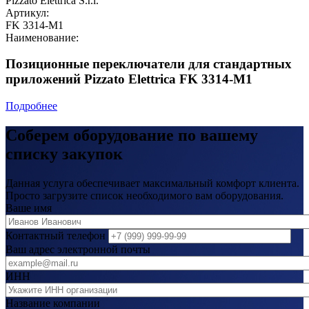
Pizzato Elettrica S.r.l.
Артикул:
FK 3314-M1
Наименование:
Позиционные переключатели для стандартных
приложений Pizzato Elettrica FK 3314-M1
Подробнее
Соберем оборудование по вашему
списку закупок
Данная услуга обеспечивает максимальный комфорт клиента.
Просто загрузите список необходимого вам оборудования.
Ваше имя
Контактный телефон
Ваш адрес электронной почты
ИНН
Название компании