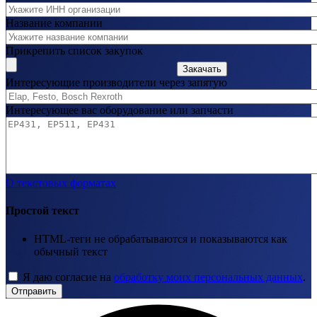
Название компании
Прикрепить список закупок
Закачать
Интересующие производители через запятую
Интересующее вас оборудование или запчасти
О текстовых форматах
Простой текст
HTML-теги не обрабатываются и показываются как
обычный текст
Я даю согласие на
обработку моих персональных данных
.
Отправить