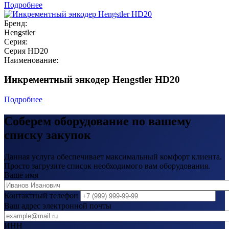
Подробнее
Бренд:
Hengstler
Серия:
Серия HD20
Наименование:
Инкрементный энкодер Hengstler HD20
Подробнее
Соберем оборудование по вашему
списку закупок
Данная услуга обеспечивает максимальный комфорт клиента.
Просто загрузите список необходимого вам оборудования.
Ваше имя
Контактный телефон
Ваш адрес электронной почты
ИНН