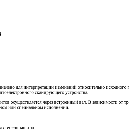
4
начено для интерпретации изменений относительно исходного по
птоэлектронного сканирующего устройства.
тов осуществляется через встроенный вал. В зависимости от т
тном или специальном исполнении.
я степень защиты