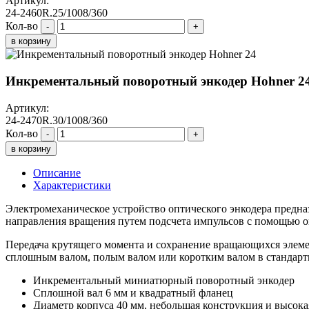
Артикул:
24-2460R.25/1008/360
Кол-во
-
+
в корзину
Инкрементальный поворотный энкодер Hohner 2
Артикул:
24-2470R.30/1008/360
Кол-во
-
+
в корзину
Описание
Характеристики
Электромеханическое устройство оптического энкодера предназ
направления вращения путем подсчета импульсов с помощью о
Передача крутящего момента и сохранение вращающихся элемен
сплошным валом, полым валом или коротким валом в стандар
Инкрементальный миниатюрный поворотный энкодер
Сплошной вал 6 мм и квадратный фланец
Диаметр корпуса 40 мм, небольшая конструкция и высока