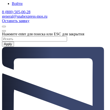
Войти
8 (800) 505-00-28
general@snabexpress-mos.ru
Оставить заявку
Нажмите enter для поиска или ESC для закрытия
Apply