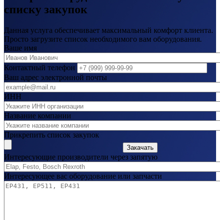
списку закупок
Данная услуга обеспечивает максимальный комфорт клиента.
Просто загрузите список необходимого вам оборудования.
Ваше имя
Контактный телефон
Ваш адрес электронной почты
ИНН
Название компании
Прикрепить список закупок
Закачать
Интересующие производители через запятую
Интересующее вас оборудование или запчасти