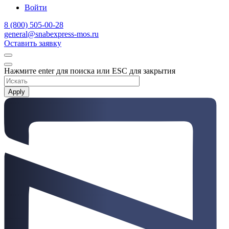
Войти
8 (800) 505-00-28
general@snabexpress-mos.ru
Оставить заявку
Нажмите enter для поиска или ESC для закрытия
Apply