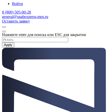
Войти
8 (800) 505-00-28
general@snabexpress-mos.ru
Оставить заявку
Нажмите enter для поиска или ESC для закрытия
Apply