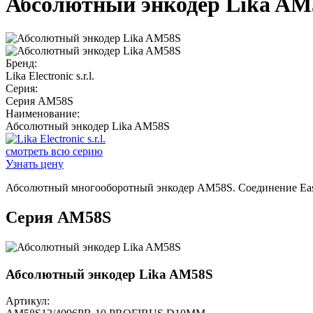
Абсолютный энкодер Lika AM
Бренд:
Lika Electronic s.r.l.
Серия:
Серия AM58S
Наименование:
Абсолютный энкодер Lika AM58S
смотреть всю серию
Узнать цену
Абсолютный многооборотный энкодер AM58S. Соединение Eas
Серия AM58S
Абсолютный энкодер Lika AM58S
Артикул: