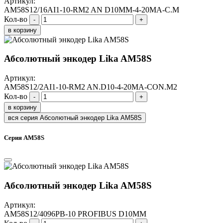
Артикул:
AM58S12/16AI1-10-RM2 AN D10MM-4-20MA-C.M
Кол-во
-
+
в корзину
Абсолютный энкодер Lika AM58S
Артикул:
AM58S12/2AI1-10-RM2 AN.D10-4-20MA-CON.M2
Кол-во
-
+
в корзину
вся серия Абсолютный энкодер Lika AM58S
Серия AM58S
Абсолютный энкодер Lika AM58S
Артикул:
AM58S12/4096PB-10 PROFIBUS D10MM