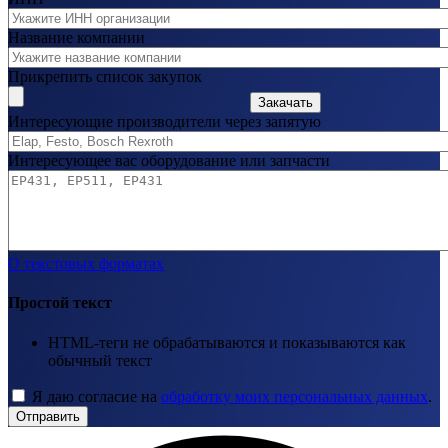
Название компании
Прикрепить список закупок
Закачать
Интересующие производители через запятую
Интересующее вас оборудование или запчасти
О текстовых форматах
Простой текст
HTML-теги не обрабатываются и показываются как
обычный текст
Я даю согласие на
обработку моих персональных данных
.
Отправить